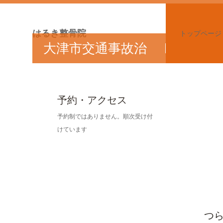
はるき整骨院
トップページ
大津市交通事故治
ホ
療対応！
ー
予約・アクセス
ム
予約制ではありません。順次受け付
けています
ペ
ー
ジ
つ