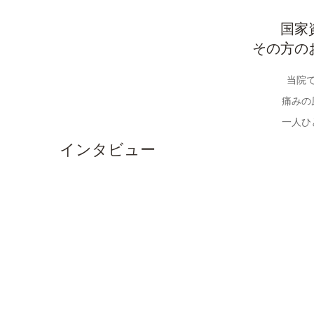
リ
国家
その方の
ニ
当院
ュ
痛みの
一人ひ
ー
インタビュー
ア
ル
し
ま